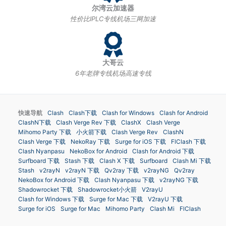
尔湾云加速器
性价比IPLC专线机场三网加速
大哥云
6年老牌专线机场高速专线
快速导航
Clash
Clash下载
Clash for Windows
Clash for Android
ClashN下载
Clash Verge Rev 下载
ClashX
Clash Verge
Mihomo Party 下载
小火箭下载
Clash Verge Rev
ClashN
Clash Verge 下载
NekoRay 下载
Surge for iOS 下载
FlClash 下载
Clash Nyanpasu
NekoBox for Android
Clash for Android 下载
Surfboard 下载
Stash 下载
Clash X 下载
Surfboard
Clash Mi 下载
Stash
v2rayN
v2rayN 下载
Qv2ray 下载
v2rayNG
Qv2ray
NekoBox for Android 下载
Clash Nyanpasu 下载
v2rayNG 下载
Shadowrocket 下载
Shadowrocket小火箭
V2rayU
Clash for Windows 下载
Surge for Mac 下载
V2rayU 下载
Surge for iOS
Surge for Mac
Mihomo Party
Clash Mi
FlClash