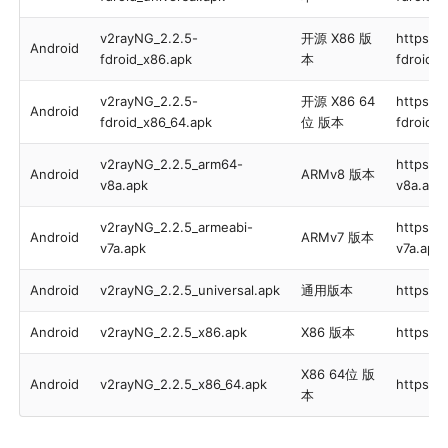
v2rayNG_2.2.5-
开源 X86 版
https:/
Android
fdroid_x86.apk
本
fdroid_
v2rayNG_2.2.5-
开源 X86 64
https:/
Android
fdroid_x86_64.apk
位 版本
fdroid_
v2rayNG_2.2.5_arm64-
https:/
Android
ARMv8 版本
v8a.apk
v8a.apk
v2rayNG_2.2.5_armeabi-
https:/
Android
ARMv7 版本
v7a.apk
v7a.apk
Android
v2rayNG_2.2.5_universal.apk
通用版本
https:/
Android
v2rayNG_2.2.5_x86.apk
X86 版本
https:/
X86 64位 版
Android
v2rayNG_2.2.5_x86_64.apk
https:/
本