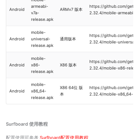
armeabi-
https://github.com/gets
Android
ARMv7 版本
v7a-
2.32.4/mobile-armeabi-v7
release.apk
mobile-
https://github.com/gets
Android
universal-
通用版本
2.32.4/mobile-universal-
release.apk
mobile-
https://github.com/gets
Android
x86-
X86 版本
2.32.4/mobile-x86-relea
release.apk
mobile-
X86 64位 版
https://github.com/gets
Android
x86_64-
本
2.32.4/mobile-x86_64-re
release.apk
Surfboard 使用教程
配置使用可参考
Surfboard配置使用教程