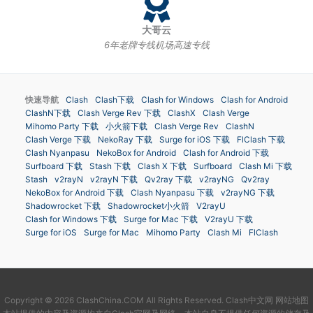
大哥云
6年老牌专线机场高速专线
快速导航
Clash
Clash下载
Clash for Windows
Clash for Android
ClashN下载
Clash Verge Rev 下载
ClashX
Clash Verge
Mihomo Party 下载
小火箭下载
Clash Verge Rev
ClashN
Clash Verge 下载
NekoRay 下载
Surge for iOS 下载
FlClash 下载
Clash Nyanpasu
NekoBox for Android
Clash for Android 下载
Surfboard 下载
Stash 下载
Clash X 下载
Surfboard
Clash Mi 下载
Stash
v2rayN
v2rayN 下载
Qv2ray 下载
v2rayNG
Qv2ray
NekoBox for Android 下载
Clash Nyanpasu 下载
v2rayNG 下载
Shadowrocket 下载
Shadowrocket小火箭
V2rayU
Clash for Windows 下载
Surge for Mac 下载
V2rayU 下载
Surge for iOS
Surge for Mac
Mihomo Party
Clash Mi
FlClash
Copyright © 2026 ClashChina.COM All Rights Reserved.
Clash中文网
网站地图