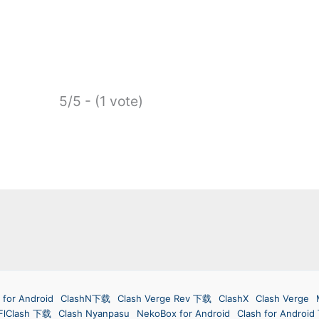
5/5 - (1 vote)
 for Android
ClashN下载
Clash Verge Rev 下载
ClashX
Clash Verge
FlClash 下载
Clash Nyanpasu
NekoBox for Android
Clash for Androi