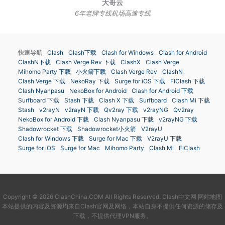
大哥云
6年老牌专线机场高速专线
快速导航
Clash
Clash下载
Clash for Windows
Clash for Android
ClashN下载
Clash Verge Rev 下载
ClashX
Clash Verge
Mihomo Party 下载
小火箭下载
Clash Verge Rev
ClashN
Clash Verge 下载
NekoRay 下载
Surge for iOS 下载
FlClash 下载
Clash Nyanpasu
NekoBox for Android
Clash for Android 下载
Surfboard 下载
Stash 下载
Clash X 下载
Surfboard
Clash Mi 下载
Stash
v2rayN
v2rayN 下载
Qv2ray 下载
v2rayNG
Qv2ray
NekoBox for Android 下载
Clash Nyanpasu 下载
v2rayNG 下载
Shadowrocket 下载
Shadowrocket小火箭
V2rayU
Clash for Windows 下载
Surge for Mac 下载
V2rayU 下载
Surge for iOS
Surge for Mac
Mihomo Party
Clash Mi
FlClash
Copyright © 2026 ClashChina.COM All Rights Reserved.
Clash中文网
网站地图
本站提供的内容及资源均来自Clash官网及网络，本站自身不提供任何资源的储存及
下载，不提供代理VPN服务。