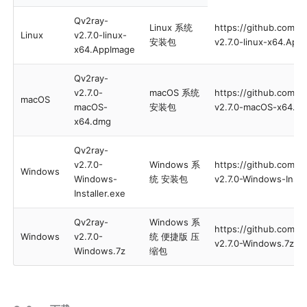
Qv2ray-
Linux 系统
https://github.com/Q
Linux
v2.7.0-linux-
安装包
v2.7.0-linux-x64.App
x64.AppImage
Qv2ray-
v2.7.0-
macOS 系统
https://github.com/Q
macOS
macOS-
安装包
v2.7.0-macOS-x64.d
x64.dmg
Qv2ray-
v2.7.0-
Windows 系
https://github.com/Q
Windows
Windows-
统 安装包
v2.7.0-Windows-Instal
Installer.exe
Qv2ray-
Windows 系
https://github.com/Q
Windows
v2.7.0-
统 便捷版 压
v2.7.0-Windows.7z
Windows.7z
缩包