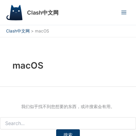
搜
跳
索：
至
Clash中文网
内
容
Clash中文网
>
macOS
macOS
我们似乎找不到您想要的东西，或许搜索会有用。