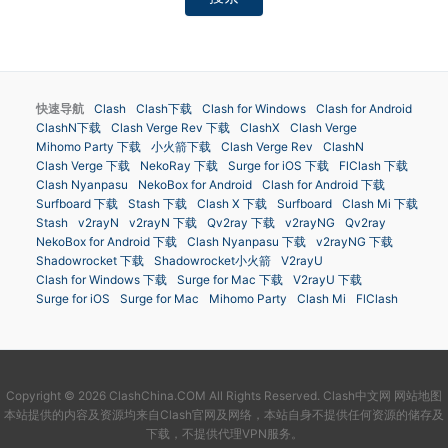
快速导航
Clash
Clash下载
Clash for Windows
Clash for Android
ClashN下载
Clash Verge Rev 下载
ClashX
Clash Verge
Mihomo Party 下载
小火箭下载
Clash Verge Rev
ClashN
Clash Verge 下载
NekoRay 下载
Surge for iOS 下载
FlClash 下载
Clash Nyanpasu
NekoBox for Android
Clash for Android 下载
Surfboard 下载
Stash 下载
Clash X 下载
Surfboard
Clash Mi 下载
Stash
v2rayN
v2rayN 下载
Qv2ray 下载
v2rayNG
Qv2ray
NekoBox for Android 下载
Clash Nyanpasu 下载
v2rayNG 下载
Shadowrocket 下载
Shadowrocket小火箭
V2rayU
Clash for Windows 下载
Surge for Mac 下载
V2rayU 下载
Surge for iOS
Surge for Mac
Mihomo Party
Clash Mi
FlClash
Copyright © 2026 ClashChina.COM All Rights Reserved.
Clash中文网
网站地图
本站提供的内容及资源均来自Clash官网及网络，本站自身不提供任何资源的储存及
下载，不提供代理VPN服务。